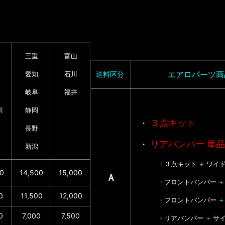
三重
富山
エアロパーツ商
愛知
石川
送料区分
岐阜
福井
川
静岡
３点キット
・
長野
リアバンパー 単品
・
新潟
・
３点キット
＋
ワイド
00
14,500
15,000
Ａ
・フロントバンパー
＋
0
11,500
12,000
・フロントバンパー
0
7,000
7,500
・リアバンパー
＋
サ