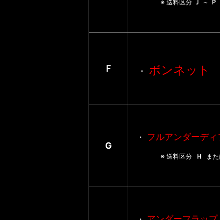
※ 送料区分
Ｊ
～
ボンネット
Ｆ
・
フルアンダーディ
・
G
※ 送料区分
Ｈ
ま
アンダーフラップ
・