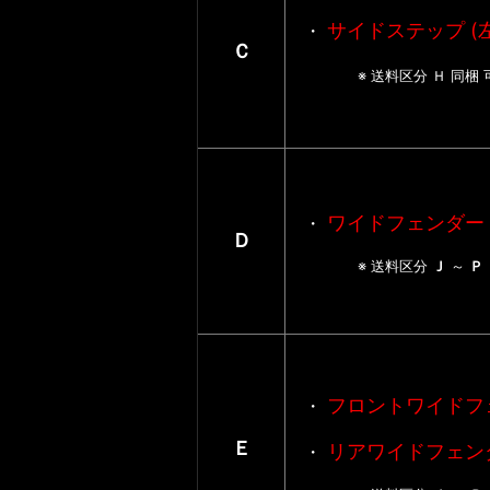
サイドステップ (
・
Ｃ
※
送料区分
Ｈ 同梱 
ワイドフェンダー
・
Ｄ
※ 送料区分
Ｊ
～
フロントワイドフ
・
Ｅ
リアワイドフェン
・