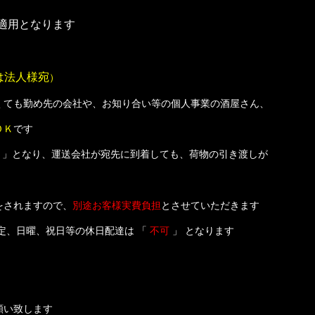
の適用となります
は法人様宛
）
も勤め先の会社や、お知り合い等の個人事業の酒屋さん、
ＯＫ
です
」となり、運送会社が宛先に到着しても、荷物の引き渡しが
をされますので、
別途お客様実費負担
とさせていただきます
日曜、祝日等の休日配達は 「
不可
」 となります
い致します