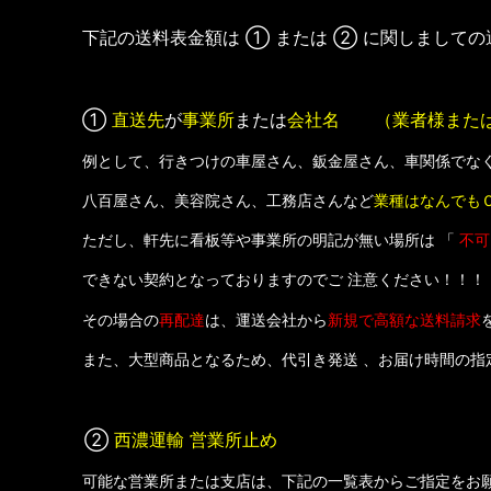
下記の送料表金額は
① または ② に関しまして
①
直送先
が
事業所
または
会社名 （業者様また
例として、行きつけの車屋さん、鈑金屋さん、車関係でなくて
八百屋さん、美容院さん、工務店さんなど
業種はなんでも
ただし、軒先に看板等や事業所の明記が無い場所は 「
不可
できない契約となっておりますのでご 注意ください！！！
その場合の
再配達
は、運送会社から
新規で高額な送料請求
また、大型商品となるため、代引き発送 、お届け時間の指定、
②
西濃運輸 営業所止め
可能な営業所または支店は、下記の一覧表からご指定をお願