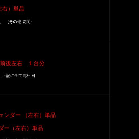
左右）単品
可 (その他 要問)
 前後左右 １台分
Ｐ
上記に全て同梱 可
ェンダー （左右）単品
ダー（左右）単品