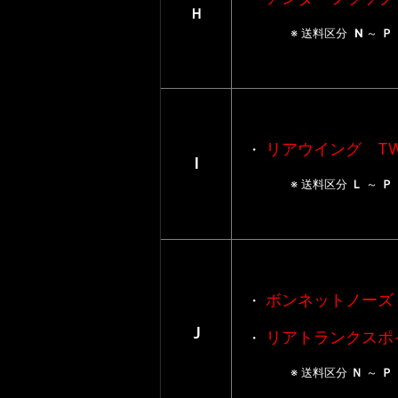
Ｈ
※ 送料区分
N
～
リアウイング TWI
・
Ｉ
※ 送料区分
Ｌ
～
ボンネットノーズ
・
Ｊ
リアトランクスポ
・
※ 送料区分
Ｎ
～