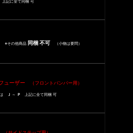
Ｐ
上記に全て同梱 可
同梱 不可
※その他商品
（小物は要問）
フューザー
（フロントバンパー用）
たは
Ｊ
～
Ｐ
上記に全て同梱 可
（サイドステップ用）